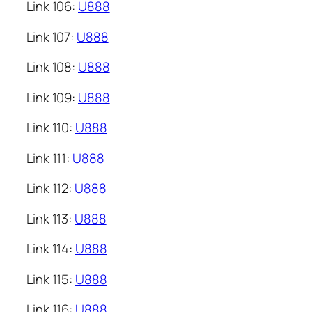
Link 106:
U888
Link 107:
U888
Link 108:
U888
Link 109:
U888
Link 110:
U888
Link 111:
U888
Link 112:
U888
Link 113:
U888
Link 114:
U888
Link 115:
U888
Link 116:
U888