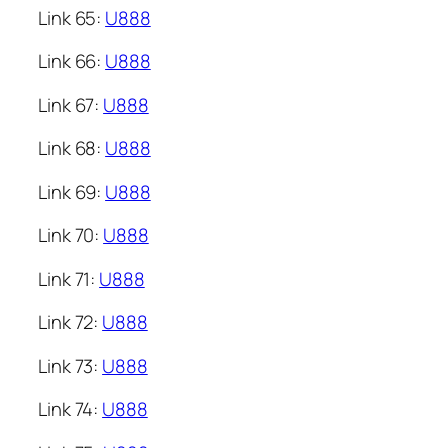
Link 65:
U888
Link 66:
U888
Link 67:
U888
Link 68:
U888
Link 69:
U888
Link 70:
U888
Link 71:
U888
Link 72:
U888
Link 73:
U888
Link 74:
U888