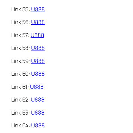
Link 55:
U888
Link 56:
U888
Link 57:
U888
Link 58:
U888
Link 59:
U888
Link 60:
U888
Link 61:
U888
Link 62:
U888
Link 63:
U888
Link 64:
U888