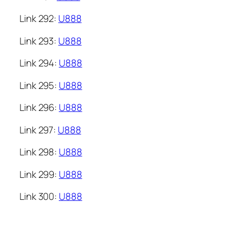
Link 292:
U888
Link 293:
U888
Link 294:
U888
Link 295:
U888
Link 296:
U888
Link 297:
U888
Link 298:
U888
Link 299:
U888
Link 300:
U888