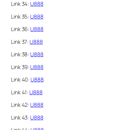
Link 34:
U888
Link 35:
U888
Link 36:
U888
Link 37:
U888
Link 38:
U888
Link 39:
U888
Link 40:
U888
Link 41:
U888
Link 42:
U888
Link 43:
U888