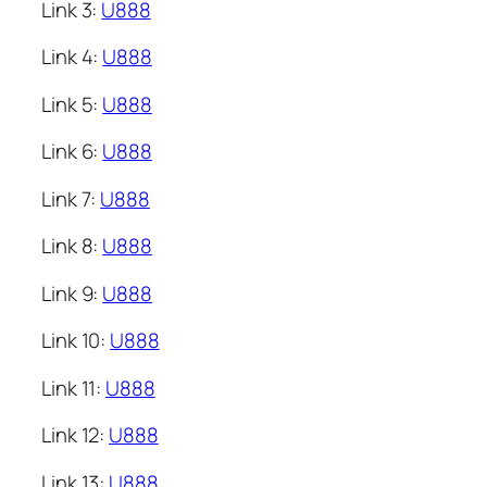
Link 3:
U888
Link 4:
U888
Link 5:
U888
Link 6:
U888
Link 7:
U888
Link 8:
U888
Link 9:
U888
Link 10:
U888
Link 11:
U888
Link 12:
U888
Link 13:
U888