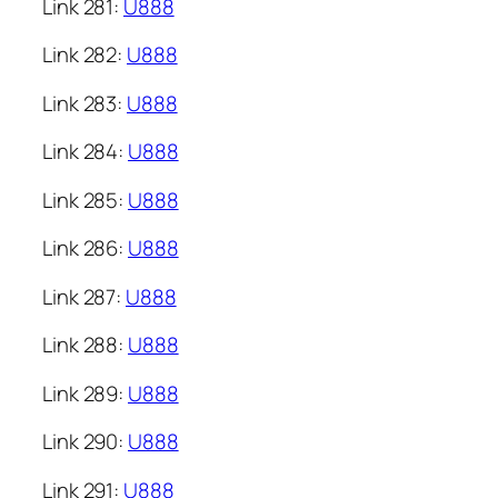
Link 281:
U888
Link 282:
U888
Link 283:
U888
Link 284:
U888
Link 285:
U888
Link 286:
U888
Link 287:
U888
Link 288:
U888
Link 289:
U888
Link 290:
U888
Link 291:
U888