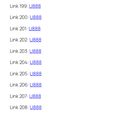
Link 199:
U888
Link 200:
U888
Link 201:
U888
Link 202:
U888
Link 203:
U888
Link 204:
U888
Link 205:
U888
Link 206:
U888
Link 207:
U888
Link 208:
U888