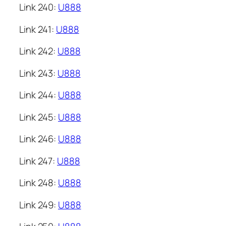
Link 240:
U888
Link 241:
U888
Link 242:
U888
Link 243:
U888
Link 244:
U888
Link 245:
U888
Link 246:
U888
Link 247:
U888
Link 248:
U888
Link 249:
U888