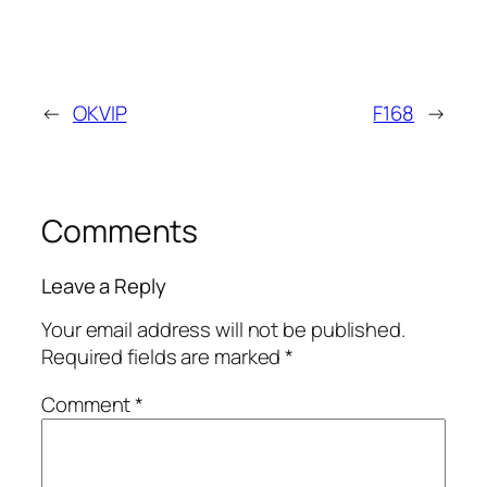
←
OKVIP
F168
→
Comments
Leave a Reply
Your email address will not be published.
Required fields are marked
*
Comment
*