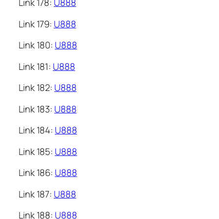
Link 178:
U888
Link 179:
U888
Link 180:
U888
Link 181:
U888
Link 182:
U888
Link 183:
U888
Link 184:
U888
Link 185:
U888
Link 186:
U888
Link 187:
U888
Link 188:
U888