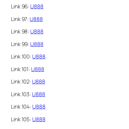
Link 96:
U888
Link 97:
U888
Link 98:
U888
Link 99:
U888
Link 100:
U888
Link 101:
U888
Link 102:
U888
Link 103:
U888
Link 104:
U888
Link 105:
U888